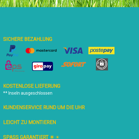
Herausforderung. Um zu verhindern, dass der Lenker
unverhofft ‘umklappt’, haben wir das BERG Biky mit einem
Lenkwinkelbegrenzer ausgestattet, den man in eine Position
für Anfänger und eine für Fortgeschrittene einstellen kann.
SICHERE BEZAHLUNG
KOSTENLOSE LIEFERUNG
** Inseln ausgeschlossen
KUNDENSERVICE RUND UM DIE UHR
LEICHT ZU MONTIEREN
SPASS GARANTIERT ☀
☀