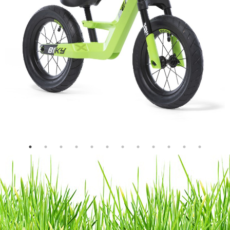
besonders stabilen Rahmen mit einem sehr geringen
Gewicht entwickeln. Dadurch lässt sich das Fahrrad sehr
bequem manövrieren und vor allem fantastisch fahren.
Die Wichtigkeit einer guten Ergonomie
Mit seinem tiefen Einstieg und dem höhenverstellbaren
Sattel ist das Biky sehr zugänglich und geeignet für Kinder
mit einer Größe zwischen 85 cm und 120 cm.
Die Sattelklemme ist in den Rahmen integriert und lässt sich
mit dem mitgelieferten Inbusschlüssel leicht bedienen. So
stellst du die richtige Höhe einfach und stufenlos ein.
Kontrolliert lenken
Ein Laufrad ist die beste Vorbereitung auf das selbständige
Radfahren. Auf zwei Rädern balancieren und gleichzeitig
lenken (lernen), das ist für kleine Kinder schon eine große