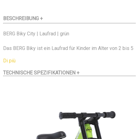
BESCHREIBUNG +
BERG Biky City | Laufrad | grün
Das BERG Biky ist ein Laufrad für Kinder im Alter von 2 bis 5
Jahren. Mit seinem markanten Design und der
Di più
Doppelbrückenvorderradgabel ist das BERG Biky eine
TECHNISCHE SPEZIFIKATIONEN +
auffällige und coole Erscheinung. Das Fahrrad ist aus
leichtem Magnesium hergestellt. Es hat einen
Lenkwinkelbegrenzer, einen verstellbaren Sattel und
komfortable Luftreifen.
Die Power des Leichtgewicht
Durch den Einsatz neuester Produktionstechniken und
Verwendung leichten Magnesiums konnte BERG einen