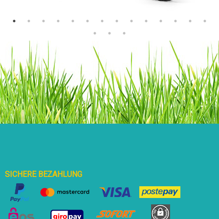
Die Sattelklemme ist in den Rahmen integriert und lässt sich
mit dem mitgelieferten Inbusschlüssel leicht bedienen. So
stellst du die richtige Höhe einfach und stufenlos ein.
Kontrolliert lenken
Ein Laufrad ist die beste Vorbereitung auf das selbständige
Radfahren. Auf zwei Rädern balancieren und gleichzeitig
lenken (lernen), das ist für kleine Kinder schon eine große
Herausforderung. Um zu verhindern, dass der Lenker
unverhofft ‘umklappt’, haben wir das BERG Biky mit einem
Lenkwinkelbegrenzer ausgestattet, den man in eine Position
für Anfänger und eine für Fortgeschrittene einstellen kann.
SICHERE BEZAHLUNG