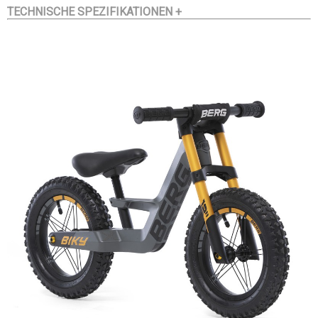
TECHNISCHE SPEZIFIKATIONEN +
auffällige und coole Erscheinung. Das Fahrrad ist aus
leichtem Magnesium hergestellt. Es hat einen
Lenkwinkelbegrenzer, einen verstellbaren Sattel und
komfortable Luftreifen.
Die Power des Leichtgewicht
Durch den Einsatz neuester Produktionstechniken und
Verwendung leichten Magnesiums konnte BERG einen
besonders stabilen Rahmen mit einem sehr geringen
Gewicht entwickeln. Dadurch lässt sich das Fahrrad sehr
bequem manövrieren und vor allem fantastisch fahren.
Die Wichtigkeit einer guten Ergonomie
Mit seinem tiefen Einstieg und dem höhenverstellbaren
Sattel ist das Biky sehr zugänglich und geeignet für Kinder
mit einer Größe zwischen 85 cm und 120 cm.