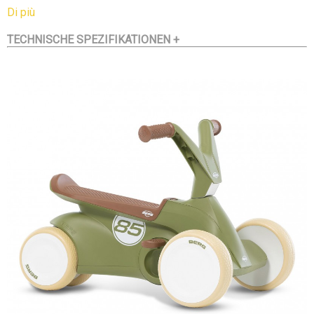
Kinder
Di più
können damit schon früh anfangen, Laufrad- und Pedal-
TECHNISCHE SPEZIFIKATIONEN +
Gokartfahren
zu lernen. Das ist gut für die körperliche und kognitive
Entwicklung des
Kindes. Der BERG GO² ist mit allem Komfort ausgestattet:
ein- und
ausklappbare Pedale, vier flüsterleise Reifen, die
pannensicher sind, ein
Direct-Drive-System, welches das Fahren ganz einfach
macht,
ergonomisches Design und ein Sattel, von dem das Kind
nicht
herunterrutschen kann. Mit dem BERG GO² kannst du dein
Kind
unbesorgt im und um das Haus herum fahren lassen!