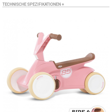
TECHNISCHE SPEZIFIKATIONEN +
Gokartfahren
zu lernen. Das ist gut für die körperliche und kognitive
Entwicklung des
Kindes. Der BERG GO² ist mit allem Komfort ausgestattet:
ein- und
ausklappbare Pedale, vier flüsterleise Reifen, die
pannensicher sind, ein
Direct-Drive-System, welches das Fahren ganz einfach
macht,
ergonomisches Design und ein Sattel, von dem das Kind
nicht
herunterrutschen kann. Mit dem BERG GO² kannst du dein
Kind
unbesorgt im und um das Haus herum fahren lassen!