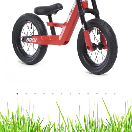
La BERG Biky è una bicicletta senza pedali per bambini dai 2
ai 5 anni. Con il suo design sorprendente e la forcella
anteriore a doppio ponte, la BERG Biky ha un look
accattivante e cool. La bicicletta è fatta di magnesio leggero.
Ha un limitatore dell'angolo di sterzata, una sella regolabile e
comodi pneumatici.
La Bike City ha tutto ciò che ti aspetteresti da una bici senza
pedali. Oltre a tanti extra. Dei cerchi standard fantastici da 12
" con pneumatici. Il telaio in magnesio è estremamente
resistente e lo mantiene leggero e maneggevole. E un'ottima
sella regolabile. Con questo puoi girare tutto il mondo.
Il potere della leggerezza
Utilizzando le ultime tecniche di produzione e il magnesio