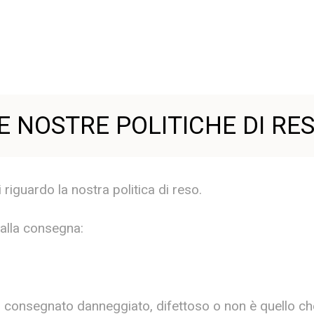
E NOSTRE POLITICHE DI RE
 riguardo la nostra politica di reso.
dalla consegna:
ato consegnato danneggiato, difettoso o non è quello ch