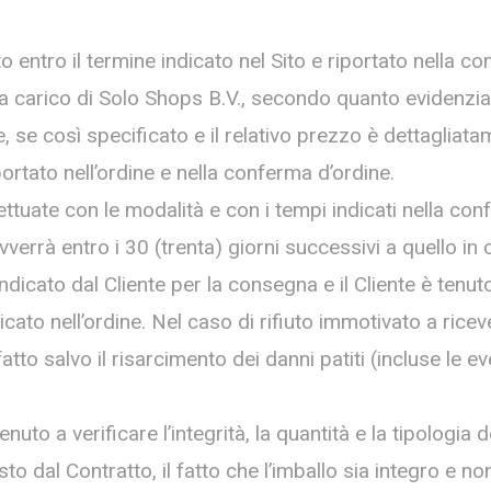
to entro il termine indicato nel Sito e riportato nella c
a carico di Solo Shops B.V., secondo quanto evidenzia
, se così specificato e il relativo prezzo è dettagliata
portato nell’ordine e nella conferma d’ordine.
tuate con le modalità e con i tempi indicati nella con
errà entro i 30 (trenta) giorni successivi a quello in c
dicato dal Cliente per la consegna e il Cliente è tenuto
to nell’ordine. Nel caso di rifiuto immotivato a ricev
, fatto salvo il risarcimento dei danni patiti (incluse le
uto a verificare l’integrità, la quantità e la tipologia 
sto dal Contratto, il fatto che l’imballo sia integro e n