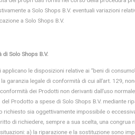
icità dei propri dati forniti nel corso della procedura pr
vamente a Solo Shops B.V. eventuali variazioni relative
cazione a Solo Shops B.V.
a
̀ di
Solo Shops B.V.
si applicano le disposizioni relative ai “beni di consu
a garanzia legale di conformità di cui all’art. 129, nonc
 conformità dei Prodotti non derivanti dall’uso normale d
à del Prodotto a spese di Solo Shops B.V. mediante rip
o richiesto sia oggettivamente impossibile o eccessiva
diritto di richiedere, sempre a sua scelta, una congrua 
 situazioni: a) la riparazione e la sostituzione sono i