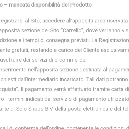
o – mancata disponibilità del Prodotto
registrarsi al Sito, accedere all’apposita area riservata
pposita sezione del Sito “Carrello”, dove verranno visual
edizione e i tempi di consegna previsti. La Registrazione
e gratuiti, restando a carico del Cliente esclusivament
 usufruire dei servizi di e-commerce.
l’inserimento nell’apposita sezione destinata al pagamen
chiesti dall’intermediario incaricato. Tali dati potrann
cquista”. Il pagamento verrà effettuato tramite carta 
i termini indicati dal servizio di pagamento utilizzato. 
e di Solo Shops B.V. della posta elettronica e del tel
ail di conferma dell’ordine, contenente le condizioni di