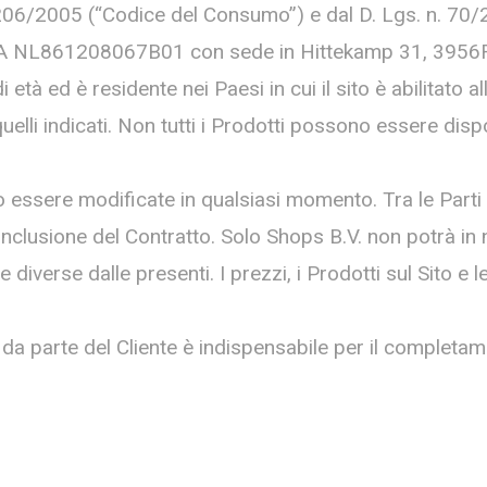
n. 206/2005 (“Codice del Consumo”) e dal D. Lgs. n. 70/
VA
NL861208067B01
con sede in Hittekamp 31, 3956R
à ed è residente nei Paesi in cui il sito è abilitato al
elli indicati. Non tutti i Prodotti possono essere dispo
essere modificate in qualsiasi momento. Tra le Parti f
nclusione del Contratto. Solo Shops B.V. non potrà in 
diverse dalle presenti. I prezzi, i Prodotti sul Sito e 
 da parte del Cliente è indispensabile per il completa