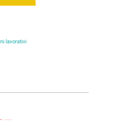
i lavorativi
Sparx