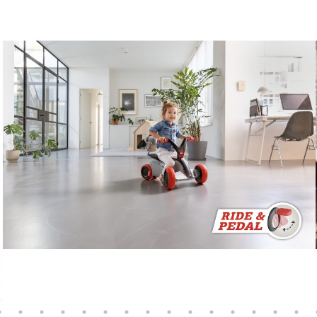
ergonomica allungata ti ga
sul GO2 anche quando dive
Puoi utilizzare BERG GO2 all
compatto è facile da guidar
pneumatici silenziosi EVA 
e ti garantiscono di non di
vantaggio: non si forano m
Con GO2 tuo figlio può gio
mesi. Lo porti fuori? Puoi 
bandierina di sicurezza e 