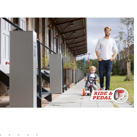
rantisce che tuo figlio sta comodo
nta un po’ più grande.
'interno e all'esterno. Il modello
e lungo sedie e tavoli. I quattro
offrono una tenuta di strada stabile
sturbare nessuno. E un altro
ai!
care fino a quando avrà circa 30
dotare il GO2 di una barra di spinta,
cordino.