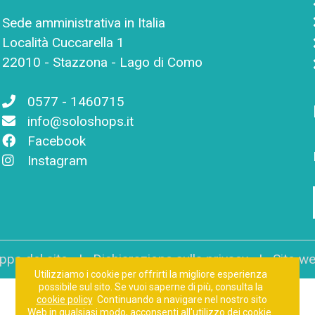
Sede amministrativa in Italia
Località Cuccarella 1
22010 - Stazzona - Lago di Como
0577 - 1460715
info@soloshops.it
Facebook
Instagram
pa del sito
|
Dichiarazione sulla privacy
| Sito we
Utilizziamo i cookie per offrirti la migliore esperienza
possibile sul sito. Se vuoi saperne di più, consulta la
cookie policy
Continuando a navigare nel nostro sito
Web in qualsiasi modo, acconsenti all'utilizzo dei cookie.