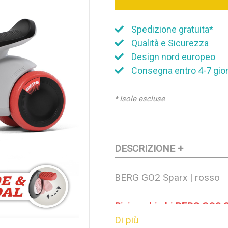
Spedizione gratuita*
Qualità e Sicurezza
Design nord europeo
Consegna entro 4-7 giorn
* Isole escluse
DESCRIZIONE +
BERG GO2 Sparx | rosso
Bici per bimbi BERG GO2 
Di più