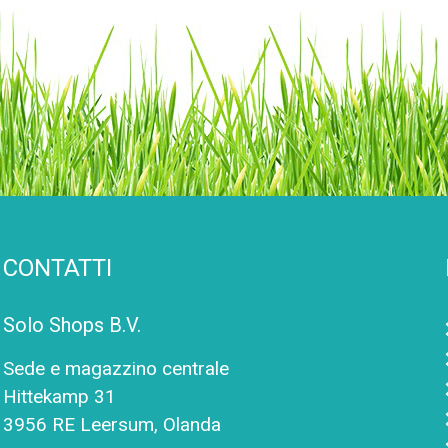
CONTATTI
Solo Shops B.V.
Sede e magazzino centrale
Hittekamp 31
3956 RE Leersum, Olanda