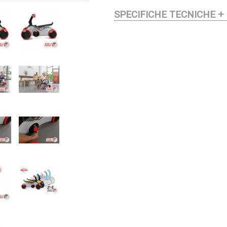
Guida e pedala!
SPECIFICHE TECNICHE +
Non è mai troppo presto p
capacità motorie. BERG aiu
BERG GO2, che è disponibil
puoi gestire questa combin
e senza pedali. Questo è mo
figlio ha imparato a muove
sul suo GO2, può subito c
Il GO2 ha pedali pieghevoli
intralciano il movimento d
figlio può facilmente impar
la struttura robusta rendon