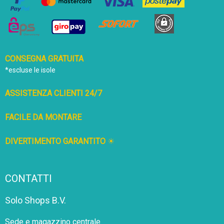
Avvertenze:
• Pericolo di soffocamento - Piccole parti
• È richiesto il montaggio di un adulto
CONSEGNA GRATUITA
*escluse le isole
• Conservare il manuale dell'utente per riferimento futuro
• È richiesta la supervisione di un adulto
ASSISTENZA CLIENTI 24/7
• Questo prodotto non può essere utilizzato su strade
pubbliche
FACILE DA MONTARE
• Questo giocattolo non ha un freno
DIVERTIMENTO GARANTITO
☀
CONTATTI
Solo Shops B.V.
Sede e magazzino centrale