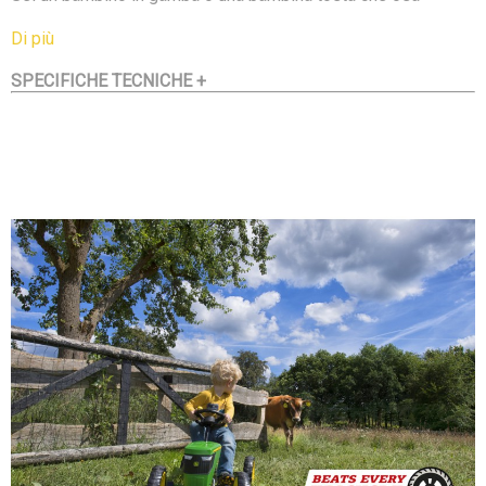
affrontare questo go-kart? Il BERG Buzzy John Deere è
Di più
riservato solo ai veri eroi del go-kart! Un BERG Buzzy con
SPECIFICHE TECNICHE +
tutte le sue caratteristiche in una versione super cool. Grazie
ai fantastici adesivi, alle super molle e, naturalmente, ai
bellissimi pneumatici, è davvero il go-kart più bello del
quartiere.
BERG Buzzy John Deere è il membro della famiglia Buzzy
con un design fuoristrada magnifico. Grazie a quattro
pneumatici EVA super resistenti, le gomme bucate sono un
ricordo del passato e il go-kart è super sicuro e stabile. Il go-
kart può andare sia in avanti che all'indietro. Il go-kart può
fermarsi completamente in pochi secondi. Il BERG Buzzy
John Deere è adatto ai bambini dai 2 ai 5 anni. Il volante e il
sedile sono entrambi facili da regolare.