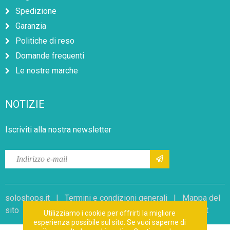
Spedizione
Garanzia
Politiche di reso
Domande frequenti
Le nostre marche
NOTIZIE
Iscriviti alla nostra newsletter
soloshops.it |
Termini e condizioni generali
|
Mappa del
sito
|
Dichiarazione sulla privacy
| Sito web di:
Dorst
Utilizziamo i cookie per offrirti la migliore
esperienza possibile sul sito. Se vuoi saperne di