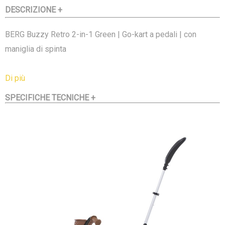
DESCRIZIONE +
BERG Buzzy Retro 2-in-1 Green | Go-kart a pedali | con
maniglia di spinta
Sei un bambino in gamba o una bambina tosta che osa
Di più
affrontare questo go-kart? Il BERG Buzzy Retro 2-in-1 Green
SPECIFICHE TECNICHE +
è riservato solo ai veri eroi del go-kart! Un BERG Buzzy con
tutte le sue caratteristiche in una versione super cool. Grazie
ai fantastici adesivi, alle super molle e, naturalmente, ai
bellissimi pneumatici, è davvero il go-kart più bello del
quartiere.
BERG Buzzy Retro 2-in-1 Green è il membro della famiglia
Buzzy con un design fuoristrada magnifico. Grazie a quattro
pneumatici EVA super resistenti, le gomme bucate sono un