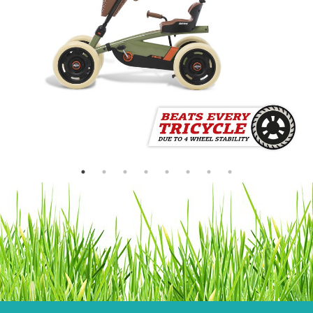
ricordo del passato e il go-kart è super sicuro e stabile. Il go-
kart può andare sia in avanti che all'indietro. Il go-kart può
fermarsi completamente in pochi secondi. Il BERG Buzzy
Retro 2-in-1 Green è adatto ai bambini dai 2 ai 5 anni. Il
volante e il sedile sono entrambi facili da regolare.
Il go-kart non solo ha un bell'aspetto, per i bambini piccoli è
uno strumento ideale per imparare a pedalare. Prima con i
piedi per terra e poi con i piedi sui pedali. In pochissimo
tempo corrono per casa, in giardino o nel quartiere!
• Ogni bambino impara a guidare con estrema facilità
grazie al movimento diretto e all'ergonomia unica.
• Il bambino ha sempre il controllo del manubrio e dei pedali
perché possono essere utilizzati separatamente.
• Silenziosi pneumatici EVA che non si sgonfiano mai.
• Stabile e sicuro sul terreno grazie alle quattro ruote e